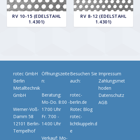
RV 10-15 (EDELSTAHL
RV 8-12 (EDELSTAHL
1.4301)
1.4301)
rotec GmbH
Öffnungszeite
Besuchen Sie
Impressum
Berlin
n:
auch:
Zahlungsmet
Metalltechnik
hoden
Beratung:
rotec-
GmbH
Datenschutz
Mo-Do. 8:00 -
berlin.de
AGB
Werner-Voß-
17:00 Uhr
Rotec Blog
Damm 58
Fr. 7:00 -
rotec-
12101 Berlin-
14:00 Uhr
lichtkuppeln.d
Tempelhof
e
Verkauf: Mo-