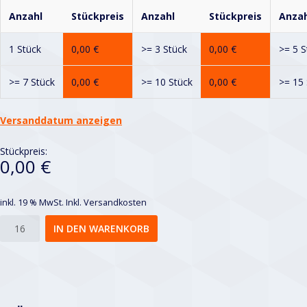
Anzahl
Stückpreis
Anzahl
Stückpreis
Anzah
1 Stück
0,00
€
>= 3 Stück
0,00
€
>= 5 S
>= 7 Stück
0,00
€
>= 10 Stück
0,00
€
>= 15 
Versanddatum anzeigen
Stückpreis:
0,00 €
inkl. 19 % MwSt.
Inkl. Versandkosten
Rv
IN DEN WARENKORB
5-
8
Menge