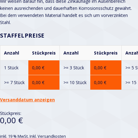
Wir weisen darauf hin, dass diese Zinkauflage im Außenbereich
keinen ausreichenden und dauerhaften Korrosionsschutz gewährt.
Bei dem verwendeten Material handelt es sich um vorverzinkten
Stahl.
STAFFELPREISE
Anzahl
Stückpreis
Anzahl
Stückpreis
Anzah
1 Stück
0,00
€
>= 3 Stück
0,00
€
>= 5 S
>= 7 Stück
0,00
€
>= 10 Stück
0,00
€
>= 15 
Versanddatum anzeigen
Stückpreis:
0,00 €
inkl. 19 % MwSt.
Inkl. Versandkosten