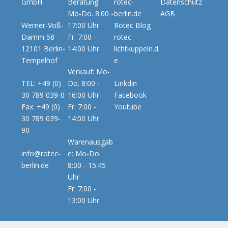
Beratung:
rotec-
GmbH
Datenschutz
Mo-Do. 8:00 -
berlin.de
AGB
Werner-Voß-
17:00 Uhr
Rotec Blog
Damm 58
Fr. 7:00 -
rotec-
12101 Berlin-
14:00 Uhr
lichtkuppeln.d
Tempelhof
e
Verkauf: Mo-
TEL: +49 (0)
Do. 8:00 -
Linkdin
30 789 039-0
16:00 Uhr
Facebook
Fax: +49 (0)
Fr. 7:00 -
Youtube
30 789 039-
14:00 Uhr
90
Warenausgab
info@rotec-
e: Mo-Do.
berlin.de
8:00 - 15:45
Uhr
Fr. 7:00 -
13:00 Uhr