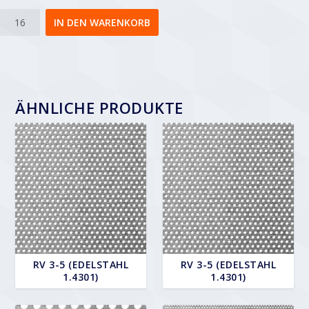
Rv
IN DEN WARENKORB
6-
8
Menge
ÄHNLICHE PRODUKTE
RV 3-5 (EDELSTAHL
RV 3-5 (EDELSTAHL
1.4301)
1.4301)