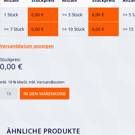
Anzahl
Stückpreis
Anzahl
Stückpreis
Anzah
1 Stück
0,00
€
>= 3 Stück
0,00
€
>= 5 S
>= 7 Stück
0,00
€
>= 10 Stück
0,00
€
>= 15 
Versanddatum anzeigen
Stückpreis:
0,00 €
inkl. 19 % MwSt.
Inkl. Versandkosten
Rv
IN DEN WARENKORB
8-
12
Menge
ÄHNLICHE PRODUKTE