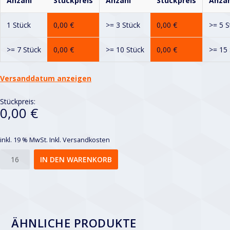
Anzahl
Stückpreis
Anzahl
Stückpreis
Anzah
1 Stück
0,00
€
>= 3 Stück
0,00
€
>= 5 S
>= 7 Stück
0,00
€
>= 10 Stück
0,00
€
>= 15 
Versanddatum anzeigen
Stückpreis:
0,00 €
inkl. 19 % MwSt.
Inkl. Versandkosten
Rv
IN DEN WARENKORB
8-
12
Menge
ÄHNLICHE PRODUKTE