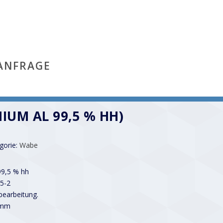
ANFRAGE
IUM AL 99,5 % HH)
gorie:
Wabe
99,5 % hh
5-2
earbeitung.
 mm