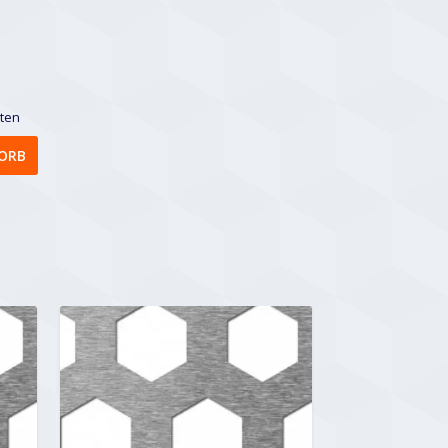
sten
ORB