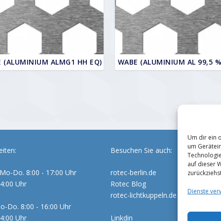
 (ALUMINIUM ALMG1 HH EQ)
WABE (ALUMINIUM AL 99,5 %
Um dir ein 
um Gerätein
iten:
Besuchen Sie auch:
Technologie
auf dieser 
Mo-Do. 8:00 - 17:00 Uhr
rotec-berlin.de
zurückziehs
14:00 Uhr
Rotec Blog
Dienste ver
rotec-lichtkuppeln.de
o-Do. 8:00 - 16:00 Uhr
14:00 Uhr
Linkdin