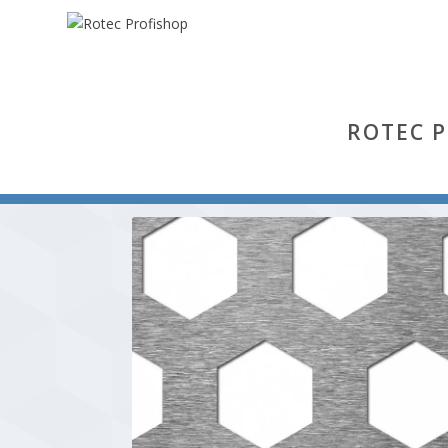
ROTEC 
Start
/
Wabe
/ Wabe (Aluminium Al 99,5 % hh)