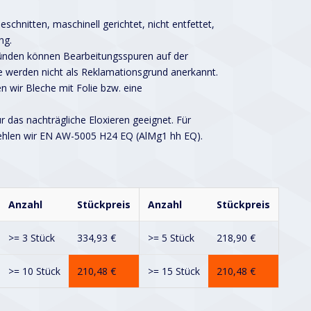
schnitten, maschinell gerichtet, nicht entfettet,
ng.
ründen können Bearbeitungsspuren auf der
 werden nicht als Reklamationsgrund anerkannt.
n wir Bleche mit Folie bzw. eine
ür das nachträgliche Eloxieren geeignet. Für
ehlen wir EN AW-5005 H24 EQ (AlMg1 hh EQ).
Anzahl
Stückpreis
Anzahl
Stückpreis
>= 3 Stück
334,93
€
>= 5 Stück
218,90
€
>= 10 Stück
210,48
€
>= 15 Stück
210,48
€