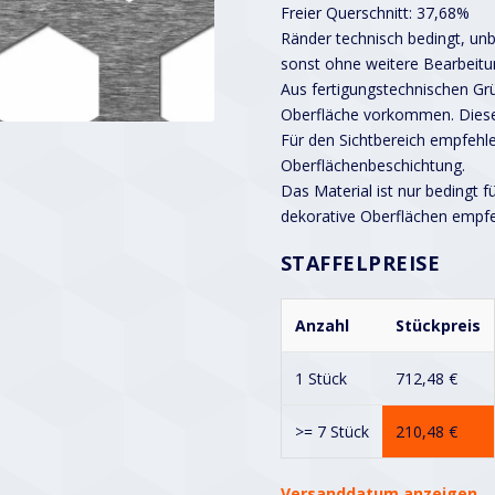
Freier Querschnitt: 37,68%
Ränder technisch bedingt, unbe
sonst ohne weitere Bearbeitu
Aus fertigungstechnischen G
Oberfläche vorkommen. Diese
Für den Sichtbereich empfehle
Oberflächenbeschichtung.
Das Material ist nur bedingt f
dekorative Oberflächen empf
STAFFELPREISE
Anzahl
Stückpreis
1 Stück
712,48
€
>= 7 Stück
210,48
€
Versanddatum anzeigen