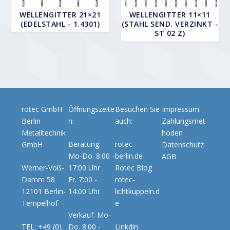
WELLENGITTER 21×21
WELLENGITTER 11×11
(EDELSTAHL - 1.4301)
(STAHL SEND. VERZINKT -
ST 02 Z)
rotec GmbH
Öffnungszeite
Besuchen Sie
Impressum
Berlin
n:
auch:
Zahlungsmet
Metalltechnik
hoden
Beratung:
rotec-
GmbH
Datenschutz
Mo-Do. 8:00 -
berlin.de
AGB
Werner-Voß-
17:00 Uhr
Rotec Blog
Damm 58
Fr. 7:00 -
rotec-
12101 Berlin-
14:00 Uhr
lichtkuppeln.d
Tempelhof
e
Verkauf: Mo-
TEL: +49 (0)
Do. 8:00 -
Linkdin