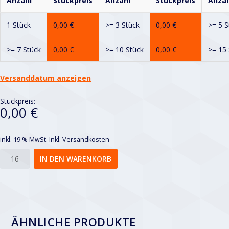
Anzahl
Stückpreis
Anzahl
Stückpreis
Anzah
1 Stück
0,00
€
>= 3 Stück
0,00
€
>= 5 S
>= 7 Stück
0,00
€
>= 10 Stück
0,00
€
>= 15 
Versanddatum anzeigen
Stückpreis:
0,00 €
inkl. 19 % MwSt.
Inkl. Versandkosten
Wellengitter
IN DEN WARENKORB
42x42
Menge
ÄHNLICHE PRODUKTE