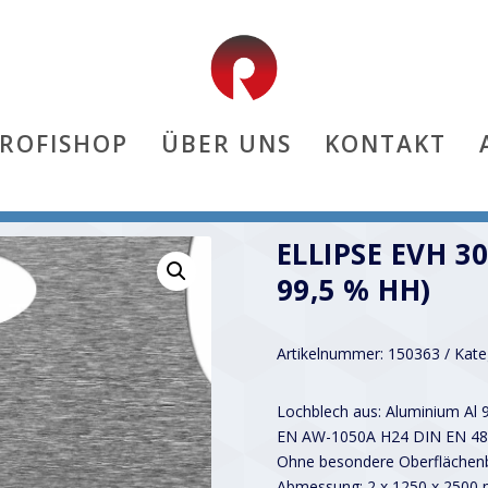
PROFISHOP
ÜBER UNS
KONTAKT
 Al 99,5 % hh)
ELLIPSE EVH 3
99,5 % HH)
Artikelnummer:
150363
Kate
Lochblech aus: Aluminium Al 
EN AW-1050A H24 DIN EN 48
Ohne besondere Oberflächenb
Abmessung: 2 x 1250 x 2500