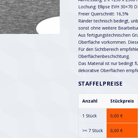
Lochung: Ellipse EVH 30×70 
Freier Querschnitt: 16,5%
Ränder technisch bedingt, unbe
sonst ohne weitere Bearbeitu
Aus fertigungstechnischen G
Oberfläche vorkommen. Diese
Für den Sichtbereich empfehle
Oberflächenbeschichtung.
Das Material ist nur bedingt f
dekorative Oberflächen empf
STAFFELPREISE
Anzahl
Stückpreis
1 Stück
0,00
€
>= 7 Stück
0,00
€