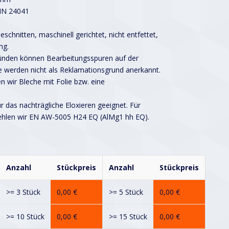
DIN 24041
schnitten, maschinell gerichtet, nicht entfettet,
ng.
ründen können Bearbeitungsspuren auf der
 werden nicht als Reklamationsgrund anerkannt.
n wir Bleche mit Folie bzw. eine
ür das nachträgliche Eloxieren geeignet. Für
ehlen wir EN AW-5005 H24 EQ (AlMg1 hh EQ).
Anzahl
Stückpreis
Anzahl
Stückpreis
>= 3 Stück
0,00
€
>= 5 Stück
0,00
€
>= 10 Stück
0,00
€
>= 15 Stück
0,00
€