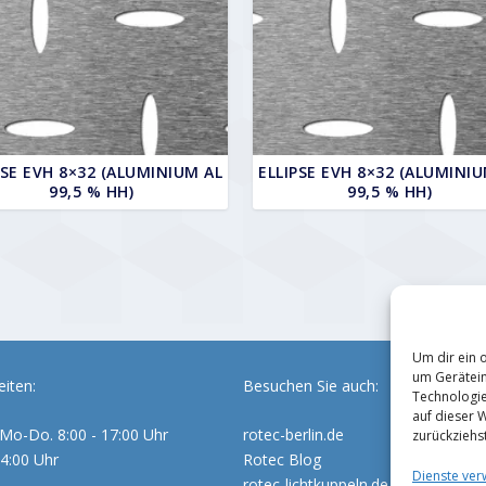
PSE EVH 8×32 (ALUMINIUM AL
ELLIPSE EVH 8×32 (ALUMINIU
99,5 % HH)
99,5 % HH)
Um dir ein 
um Gerätein
iten:
Besuchen Sie auch:
Technologie
auf dieser 
Mo-Do. 8:00 - 17:00 Uhr
rotec-berlin.de
zurückziehs
14:00 Uhr
Rotec Blog
Dienste ver
rotec-lichtkuppeln.de