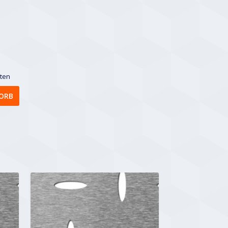
sten
ORB