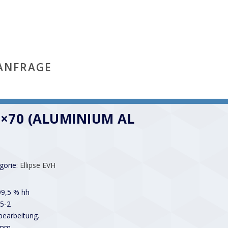
ANFRAGE
0×70 (ALUMINIUM AL
gorie:
Ellipse EVH
99,5 % hh
5-2
earbeitung.
 mm