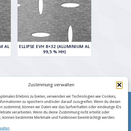
M AL
ELLIPSE EVH 8×32 (ALUMINIUM AL
99,5 % HH)
Zustimmung verwalten
optimales Erlebnis zu bieten, verwenden wir Technologien wie Cookies,
formationen zu speichern und/oder darauf zuzugreifen. Wenn du diesen
Impressum
n zustimmst, können wir Daten wie das Surfverhalten oder eindeutige IDs
Zahlungsmethoden
Website verarbeiten. Wenn du deine Zustimmung nicht erteilst oder
Datenschutz
t, können bestimmte Merkmale und Funktionen beeinträchtigt werden.
AGB
walten