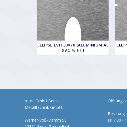
ELLIPSE EVH 30×70 (ALUMINIUM AL
ELLI
99,5 % HH)
rotec GmbH Berlin
Öffnungsze
Metalltechnik GmbH
Beratung: 
Werner-Voß-Damm 58
Fr. 7:00 - 
12101 Berlin-Tempelhof