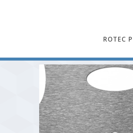
ROTEC 
Start
/
Ellipse EVH
/ Ellipse EVH 30×70 (Aluminium