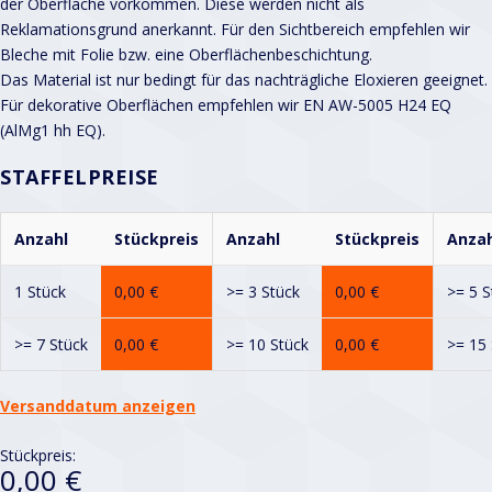
der Oberfläche vorkommen. Diese werden nicht als
Reklamationsgrund anerkannt. Für den Sichtbereich empfehlen wir
Bleche mit Folie bzw. eine Oberflächenbeschichtung.
Das Material ist nur bedingt für das nachträgliche Eloxieren geeignet.
Für dekorative Oberflächen empfehlen wir EN AW-5005 H24 EQ
(AlMg1 hh EQ).
STAFFELPREISE
Anzahl
Stückpreis
Anzahl
Stückpreis
Anzah
1 Stück
0,00
€
>= 3 Stück
0,00
€
>= 5 S
>= 7 Stück
0,00
€
>= 10 Stück
0,00
€
>= 15 
Versanddatum anzeigen
Stückpreis:
0,00 €