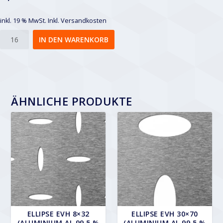
inkl. 19 % MwSt.
Inkl. Versandkosten
Ellipse
IN DEN WARENKORB
EVH
30x70
Menge
ÄHNLICHE PRODUKTE
ELLIPSE EVH 8×32
ELLIPSE EVH 30×70
(ALUMINIUM AL 99,5 %
(ALUMINIUM AL 99,5 %