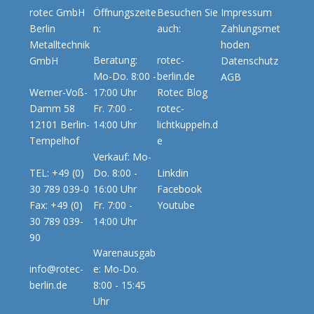
rotec GmbH
Öffnungszeite
Besuchen Sie
Impressum
Berlin
n:
auch:
Zahlungsmet
Metalltechnik
hoden
Beratung:
rotec-
GmbH
Datenschutz
Mo-Do. 8:00 -
berlin.de
AGB
Werner-Voß-
17:00 Uhr
Rotec Blog
Damm 58
Fr. 7:00 -
rotec-
12101 Berlin-
14:00 Uhr
lichtkuppeln.d
Tempelhof
e
Verkauf: Mo-
TEL: +49 (0)
Do. 8:00 -
Linkdin
30 789 039-0
16:00 Uhr
Facebook
Fax: +49 (0)
Fr. 7:00 -
Youtube
30 789 039-
14:00 Uhr
90
Warenausgab
info@rotec-
e: Mo-Do.
berlin.de
8:00 - 15:45
Uhr