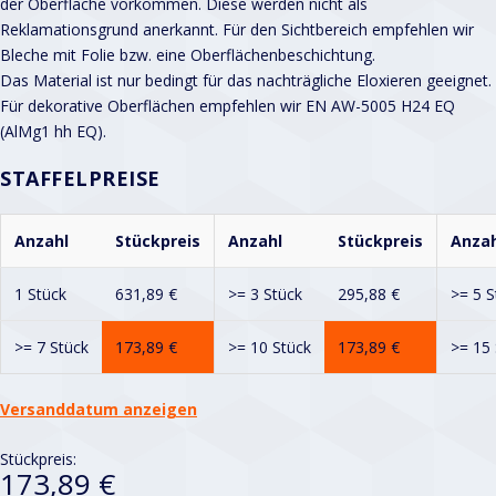
der Oberfläche vorkommen. Diese werden nicht als
Reklamationsgrund anerkannt. Für den Sichtbereich empfehlen wir
Bleche mit Folie bzw. eine Oberflächenbeschichtung.
Das Material ist nur bedingt für das nachträgliche Eloxieren geeignet.
Für dekorative Oberflächen empfehlen wir EN AW-5005 H24 EQ
(AlMg1 hh EQ).
STAFFELPREISE
Anzahl
Stückpreis
Anzahl
Stückpreis
Anzah
1 Stück
631,89
€
>= 3 Stück
295,88
€
>= 5 S
>= 7 Stück
173,89
€
>= 10 Stück
173,89
€
>= 15 
Versanddatum anzeigen
Stückpreis:
173,89 €