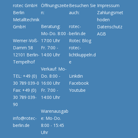
rotec GmbH
Öffnungszeite
Besuchen Sie
Impressum
Berlin
n:
auch:
Zahlungsmet
Metalltechnik
hoden
Beratung:
rotec-
GmbH
Datenschutz
Mo-Do. 8:00 -
berlin.de
AGB
Werner-Voß-
17:00 Uhr
Rotec Blog
Damm 58
Fr. 7:00 -
rotec-
12101 Berlin-
14:00 Uhr
lichtkuppeln.d
Tempelhof
e
Verkauf: Mo-
TEL: +49 (0)
Do. 8:00 -
Linkdin
30 789 039-0
16:00 Uhr
Facebook
Fax: +49 (0)
Fr. 7:00 -
Youtube
30 789 039-
14:00 Uhr
90
Warenausgab
info@rotec-
e: Mo-Do.
berlin.de
8:00 - 15:45
Uhr