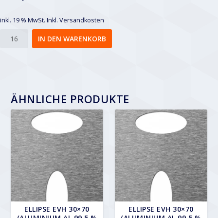
inkl. 19 % MwSt.
Inkl. Versandkosten
Ellipse
IN DEN WARENKORB
EVH
8x32
Menge
ÄHNLICHE PRODUKTE
ELLIPSE EVH 30×70
ELLIPSE EVH 30×70
(ALUMINIUM AL 99,5 %
(ALUMINIUM AL 99,5 %