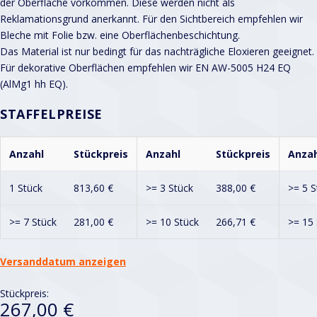
der Oberfläche vorkommen. Diese werden nicht als
Reklamationsgrund anerkannt. Für den Sichtbereich empfehlen wir
Bleche mit Folie bzw. eine Oberflächenbeschichtung.
Das Material ist nur bedingt für das nachträgliche Eloxieren geeignet.
Für dekorative Oberflächen empfehlen wir EN AW-5005 H24 EQ
(AlMg1 hh EQ).
STAFFELPREISE
Anzahl
Stückpreis
Anzahl
Stückpreis
Anzah
1 Stück
813,60
€
>= 3 Stück
388,00
€
>= 5 S
>= 7 Stück
281,00
€
>= 10 Stück
266,71
€
>= 15 
Versanddatum anzeigen
Stückpreis:
267,00 €