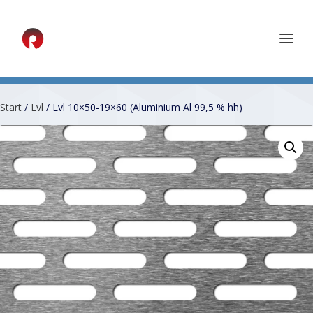
Start
/
Lvl
/ Lvl 10×50-19×60 (Aluminium Al 99,5 % hh)