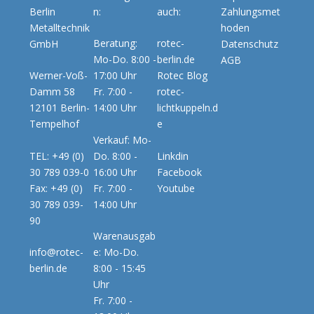
Berlin
n:
auch:
Zahlungsmet
Metalltechnik
hoden
Beratung:
rotec-
GmbH
Datenschutz
Mo-Do. 8:00 -
berlin.de
AGB
Werner-Voß-
17:00 Uhr
Rotec Blog
Damm 58
Fr. 7:00 -
rotec-
12101 Berlin-
14:00 Uhr
lichtkuppeln.d
Tempelhof
e
Verkauf: Mo-
TEL: +49 (0)
Do. 8:00 -
Linkdin
30 789 039-0
16:00 Uhr
Facebook
Fax: +49 (0)
Fr. 7:00 -
Youtube
30 789 039-
14:00 Uhr
90
Warenausgab
info@rotec-
e: Mo-Do.
berlin.de
8:00 - 15:45
Uhr
Fr. 7:00 -