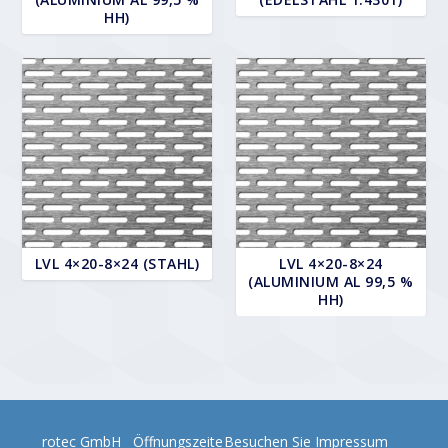
HH)
LVL 4×20-8×24 (STAHL)
LVL 4×20-8×24
(ALUMINIUM AL 99,5 %
HH)
rotec GmbH
Öffnungszeite
Besuchen Sie
Impressum