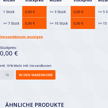
Anzahl
Stückpreis
Anzahl
Stückpreis
Anzah
1 Stück
0,00
€
>= 3 Stück
0,00
€
>= 5 S
>= 7 Stück
0,00
€
>= 10 Stück
0,00
€
>= 15 
Versanddatum anzeigen
Stückpreis:
0,00 €
inkl. 19 % MwSt.
Inkl. Versandkosten
Rv
IN DEN WARENKORB
10-
15
Menge
ÄHNLICHE PRODUKTE