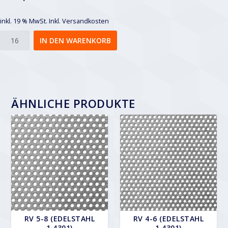
inkl. 19 % MwSt.
Inkl. Versandkosten
Rv
IN DEN WARENKORB
10-
18
Menge
ÄHNLICHE PRODUKTE
RV 5-8 (EDELSTAHL
RV 4-6 (EDELSTAHL
1.4301)
1.4301)