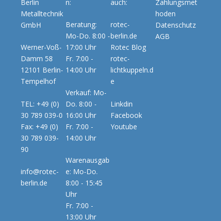
Berlin
n:
auch:
Zahlungsmet
Metalltechnik
hoden
Beratung:
rotec-
GmbH
Datenschutz
Mo-Do. 8:00 -
berlin.de
AGB
Werner-Voß-
17:00 Uhr
Rotec Blog
Damm 58
Fr. 7:00 -
rotec-
12101 Berlin-
14:00 Uhr
lichtkuppeln.d
Tempelhof
e
Verkauf: Mo-
TEL: +49 (0)
Do. 8:00 -
Linkdin
30 789 039-0
16:00 Uhr
Facebook
Fax: +49 (0)
Fr. 7:00 -
Youtube
30 789 039-
14:00 Uhr
90
Warenausgab
info@rotec-
e: Mo-Do.
berlin.de
8:00 - 15:45
Uhr
Fr. 7:00 -
13:00 Uhr