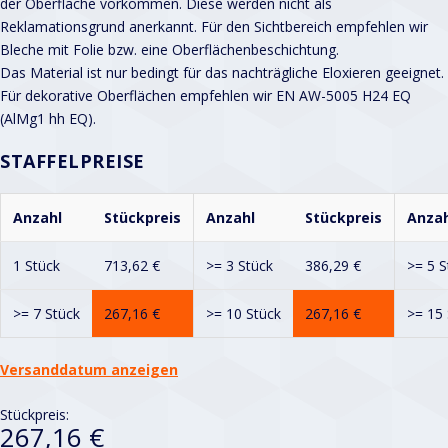
der Oberfläche vorkommen. Diese werden nicht als
Reklamationsgrund anerkannt. Für den Sichtbereich empfehlen wir
Bleche mit Folie bzw. eine Oberflächenbeschichtung.
Das Material ist nur bedingt für das nachträgliche Eloxieren geeignet.
Für dekorative Oberflächen empfehlen wir EN AW-5005 H24 EQ
(AlMg1 hh EQ).
STAFFELPREISE
Anzahl
Stückpreis
Anzahl
Stückpreis
Anzah
1 Stück
713,62
€
>= 3 Stück
386,29
€
>= 5 S
>= 7 Stück
267,16
€
>= 10 Stück
267,16
€
>= 15 
Versanddatum anzeigen
Stückpreis:
267,16 €