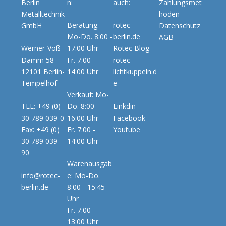
Berlin
n:
auch:
Zahlungsmet
Metalltechnik
hoden
Beratung:
rotec-
GmbH
Datenschutz
Mo-Do. 8:00 -
berlin.de
AGB
Werner-Voß-
17:00 Uhr
Rotec Blog
Damm 58
Fr. 7:00 -
rotec-
12101 Berlin-
14:00 Uhr
lichtkuppeln.d
Tempelhof
e
Verkauf: Mo-
TEL: +49 (0)
Do. 8:00 -
Linkdin
30 789 039-0
16:00 Uhr
Facebook
Fax: +49 (0)
Fr. 7:00 -
Youtube
30 789 039-
14:00 Uhr
90
Warenausgab
info@rotec-
e: Mo-Do.
berlin.de
8:00 - 15:45
Uhr
Fr. 7:00 -
13:00 Uhr