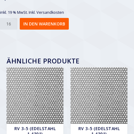
inkl. 19 % MwSt.
Inkl. Versandkosten
Rv
IN DEN WARENKORB
15-
21
Menge
ÄHNLICHE PRODUKTE
RV 3-5 (EDELSTAHL
RV 3-5 (EDELSTAHL
1.4301)
1.4301)