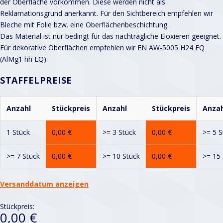
der Oberfläche vorkommen. Diese werden nicht als
Reklamationsgrund anerkannt. Für den Sichtbereich empfehlen wir
Bleche mit Folie bzw. eine Oberflächenbeschichtung.
Das Material ist nur bedingt für das nachträgliche Eloxieren geeignet.
Für dekorative Oberflächen empfehlen wir EN AW-5005 H24 EQ
(AlMg1 hh EQ).
STAFFELPREISE
Anzahl
Stückpreis
Anzahl
Stückpreis
Anzah
1 Stück
0,00
€
>= 3 Stück
0,00
€
>= 5 S
>= 7 Stück
0,00
€
>= 10 Stück
0,00
€
>= 15 
Versanddatum anzeigen
Stückpreis:
0,00 €