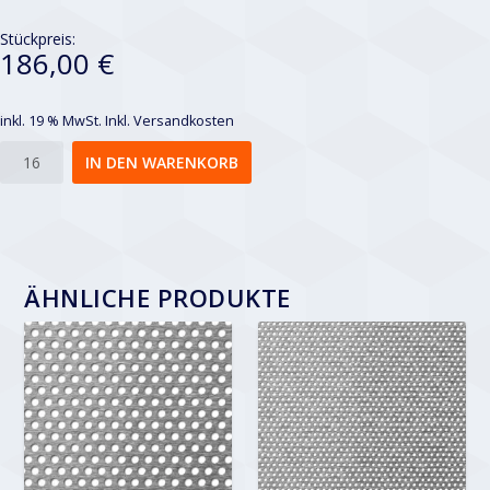
Stückpreis:
186,00 €
inkl. 19 % MwSt.
Inkl. Versandkosten
Rv
IN DEN WARENKORB
20-
28
Menge
ÄHNLICHE PRODUKTE