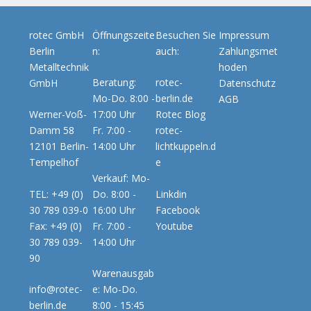
rotec GmbH
Öffnungszeite
Besuchen Sie
Impressum
Berlin
n:
auch:
Zahlungsmet
Metalltechnik
hoden
Beratung:
rotec-
GmbH
Datenschutz
Mo-Do. 8:00 -
berlin.de
AGB
Werner-Voß-
17:00 Uhr
Rotec Blog
Damm 58
Fr. 7:00 -
rotec-
12101 Berlin-
14:00 Uhr
lichtkuppeln.d
Tempelhof
e
Verkauf: Mo-
TEL: +49 (0)
Do. 8:00 -
Linkdin
30 789 039-0
16:00 Uhr
Facebook
Fax: +49 (0)
Fr. 7:00 -
Youtube
30 789 039-
14:00 Uhr
90
Warenausgab
info@rotec-
e: Mo-Do.
berlin.de
8:00 - 15:45