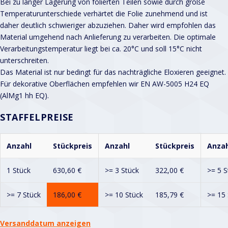
Bei zu langer Lagerung von folierten Teilen sowie durch große
Temperaturunterschiede verhärtet die Folie zunehmend und ist
daher deutlich schwieriger abzuziehen. Daher wird empfohlen das
Material umgehend nach Anlieferung zu verarbeiten. Die optimale
Verarbeitungstemperatur liegt bei ca. 20°C und soll 15°C nicht
unterschreiten.
Das Material ist nur bedingt für das nachträgliche Eloxieren geeignet.
Für dekorative Oberflächen empfehlen wir EN AW-5005 H24 EQ
(AlMg1 hh EQ).
STAFFELPREISE
Anzahl
Stückpreis
Anzahl
Stückpreis
Anzah
1 Stück
630,60
€
>= 3 Stück
322,00
€
>= 5 S
>= 7 Stück
186,00
€
>= 10 Stück
185,79
€
>= 15 
Versanddatum anzeigen