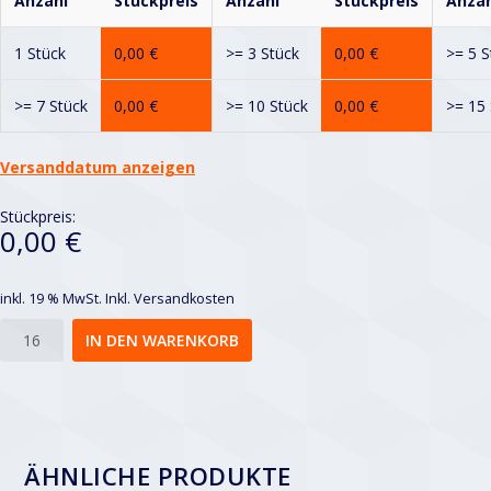
Anzahl
Stückpreis
Anzahl
Stückpreis
Anzah
1 Stück
0,00
€
>= 3 Stück
0,00
€
>= 5 S
>= 7 Stück
0,00
€
>= 10 Stück
0,00
€
>= 15 
Versanddatum anzeigen
Stückpreis:
0,00 €
inkl. 19 % MwSt.
Inkl. Versandkosten
Rv
IN DEN WARENKORB
3-
5
Menge
ÄHNLICHE PRODUKTE