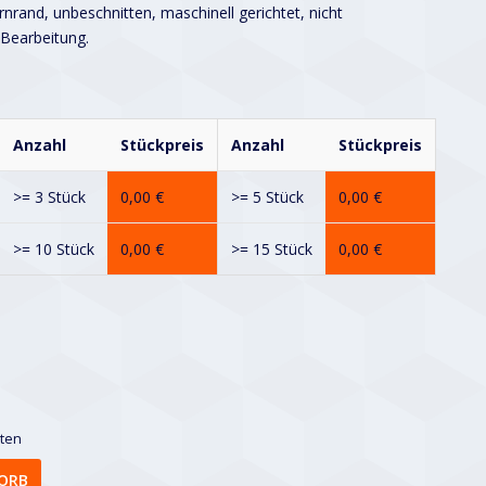
nrand, unbeschnitten, maschinell gerichtet, nicht
 Bearbeitung.
Anzahl
Stückpreis
Anzahl
Stückpreis
>= 3 Stück
0,00
€
>= 5 Stück
0,00
€
>= 10 Stück
0,00
€
>= 15 Stück
0,00
€
sten
ORB