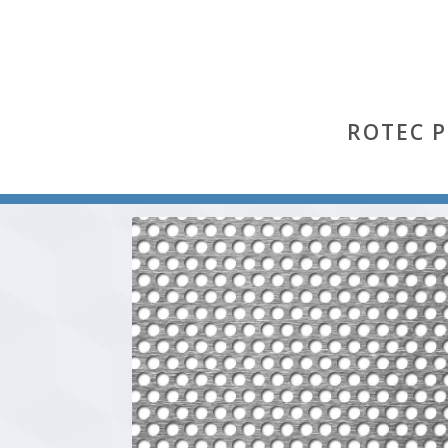
ROTEC 
Start
/
Rv
/ Rv 5-7 (Stahl)