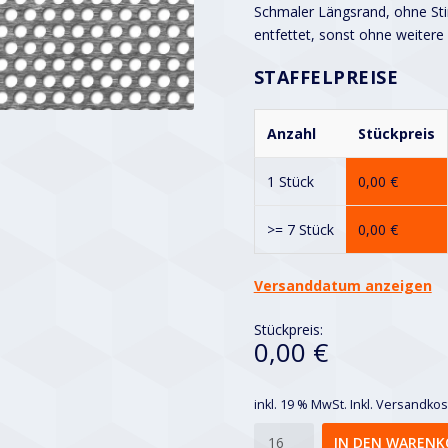
Schmaler Längsrand, ohne Stir
entfettet, sonst ohne weitere
STAFFELPREISE
Anzahl
Stückpreis
1 Stück
0,00
€
>= 7 Stück
0,00
€
Versanddatum anzeigen
Stückpreis:
0,00 €
inkl. 19 % MwSt.
Inkl. Versandko
Rv
IN DEN WARENK