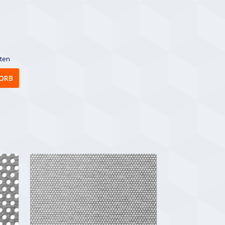
sten
ORB