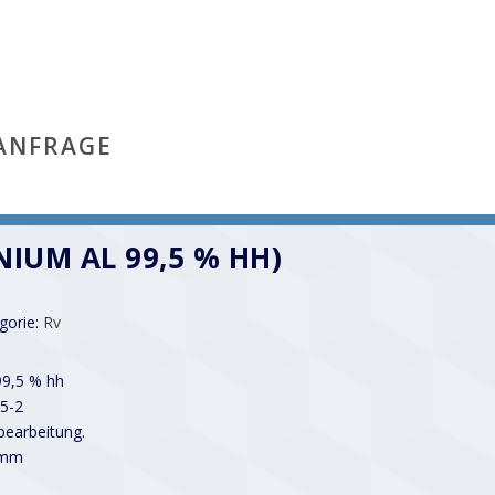
ANFRAGE
NIUM AL 99,5 % HH)
gorie:
Rv
99,5 % hh
5-2
earbeitung.
 mm