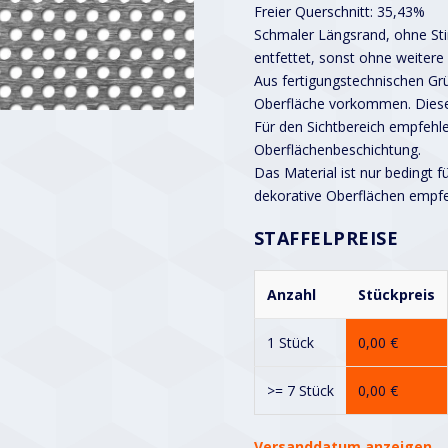
Freier Querschnitt: 35,43%
Schmaler Längsrand, ohne Stir
entfettet, sonst ohne weitere
Aus fertigungstechnischen G
Oberfläche vorkommen. Diese
Für den Sichtbereich empfehle
Oberflächenbeschichtung.
Das Material ist nur bedingt f
dekorative Oberflächen empf
STAFFELPREISE
Anzahl
Stückpreis
1 Stück
0,00
€
>= 7 Stück
0,00
€
Versanddatum anzeigen