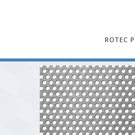
ROTEC 
Start
/
Rv
/ Rv 5-8 (Aluminium Al 99,5 % hh)