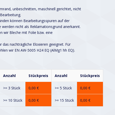
nrand, unbeschnitten, maschinell gerichtet, nicht
 Bearbeitung.
ründen können Bearbeitungsspuren auf der
 werden nicht als Reklamationsgrund anerkannt.
n wir Bleche mit Folie bzw. eine
ür das nachträgliche Eloxieren geeignet. Für
ehlen wir EN AW-5005 H24 EQ (AlMg1 hh EQ).
Anzahl
Stückpreis
Anzahl
Stückpreis
>= 3 Stück
0,00
€
>= 5 Stück
0,00
€
>= 10 Stück
0,00
€
>= 15 Stück
0,00
€