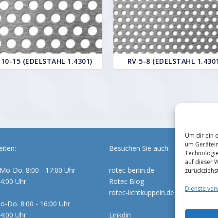
 10-15 (EDELSTAHL 1.4301)
RV 5-8 (EDELSTAHL 1.430
Um dir ein 
um Gerätein
iten:
Besuchen Sie auch:
Technologie
auf dieser 
Mo-Do. 8:00 - 17:00 Uhr
rotec-berlin.de
zurückziehs
14:00 Uhr
Rotec Blog
Dienste ver
rotec-lichtkuppeln.de
o-Do. 8:00 - 16:00 Uhr
14:00 Uhr
Linkdin