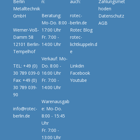
Berlin
n:
auch:
Zahlungsmet
Metalltechnik
hoden
Beratung:
rotec-
GmbH
Datenschutz
Mo-Do. 8:00 -
berlin.de
AGB
Werner-Voß-
17:00 Uhr
Rotec Blog
Damm 58
Fr. 7:00 -
rotec-
12101 Berlin-
14:00 Uhr
lichtkuppeln.d
Tempelhof
e
Verkauf: Mo-
TEL: +49 (0)
Do. 8:00 -
Linkdin
30 789 039-0
16:00 Uhr
Facebook
Fax: +49 (0)
Fr. 7:00 -
Youtube
30 789 039-
14:00 Uhr
90
Warenausgab
info@rotec-
e: Mo-Do.
berlin.de
8:00 - 15:45
Uhr
Fr. 7:00 -
13:00 Uhr