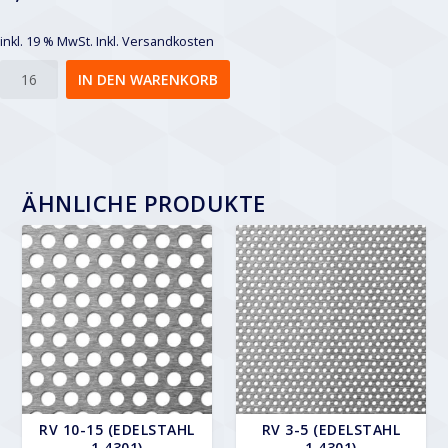
inkl. 19 % MwSt.
Inkl. Versandkosten
Rv
IN DEN WARENKORB
5-
9
Menge
ÄHNLICHE PRODUKTE
RV 10-15 (EDELSTAHL
RV 3-5 (EDELSTAHL
1.4301)
1.4301)