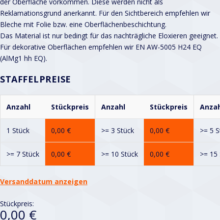
der Oberfläche vorkommen. Diese werden nicht als
Reklamationsgrund anerkannt. Für den Sichtbereich empfehlen wir
Bleche mit Folie bzw. eine Oberflächenbeschichtung.
Das Material ist nur bedingt für das nachträgliche Eloxieren geeignet.
Für dekorative Oberflächen empfehlen wir EN AW-5005 H24 EQ
(AlMg1 hh EQ).
STAFFELPREISE
Anzahl
Stückpreis
Anzahl
Stückpreis
Anzah
1 Stück
0,00
€
>= 3 Stück
0,00
€
>= 5 S
>= 7 Stück
0,00
€
>= 10 Stück
0,00
€
>= 15 
Versanddatum anzeigen
Stückpreis:
0,00 €