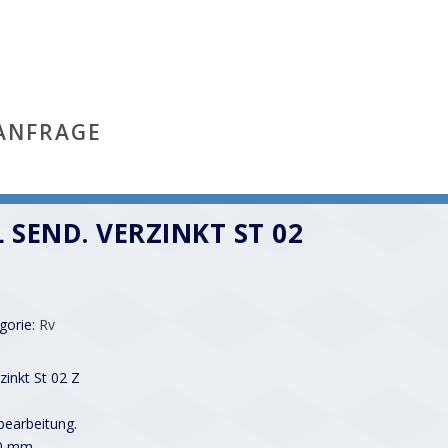
ANFRAGE
L SEND. VERZINKT ST 02
gorie:
Rv
zinkt St 02 Z
earbeitung.
00 mm