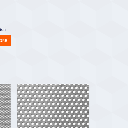
sten
ORB