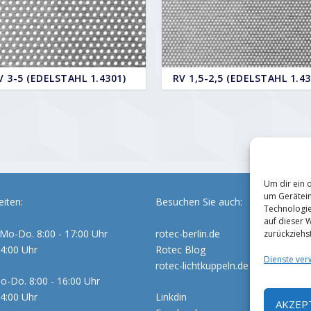
V 3-5 (EDELSTAHL 1.4301)
RV 1,5-2,5 (EDELSTAHL 1.43
Um dir ein 
um Gerätein
iten:
Besuchen Sie auch:
Technologie
auf dieser 
Mo-Do. 8:00 - 17:00 Uhr
rotec-berlin.de
zurückziehs
14:00 Uhr
Rotec Blog
Dienste ver
rotec-lichtkuppeln.de
o-Do. 8:00 - 16:00 Uhr
14:00 Uhr
Linkdin
AKZEP