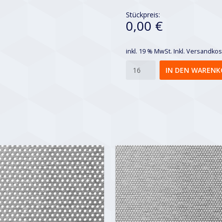
Stückpreis:
0,00 €
inkl. 19 % MwSt.
Inkl. Versandko
Rv
IN DEN WARENK
8-
12
Menge