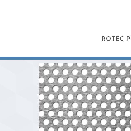
ROTEC 
Start
/
Rv
/ Rv 8-12 (Stahl send. verzinkt St 02 Z)