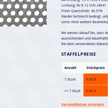
Lochung: Rv 8-12 DIN 24041
Freier Querschnitt: 40,31%
Ränder technisch bedingt, unbe
sonst ohne weitere Bearbeitu
Wir weisen darauf hin, dass d
ausreichenden und dauerhaft
Bei dem verwendeten Material 
STAFFELPREISE
Anzahl
Stückpreis
1 Stück
0,00
€
>= 7 Stück
0,00
€
Versanddatum anzeigen