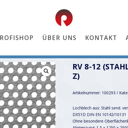
PROFISHOP
ÜBER UNS
KONTAKT
RV 8-12 (STAH
Z)
Artikelnummer:
100293
Kate
Lochblech aus: Stahl send. ver
DX51D DIN EN 10142/10131
Ohne besondere Oberflächenb
Abmessung: 1,5 x 1250 x 25